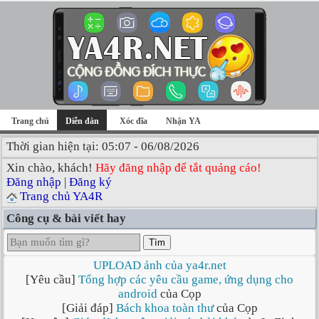
Trang chủ
Diễn đàn
Xóc đĩa
Nhận YA
Thời gian hiện tại: 05:07 - 06/08/2026
Xin chào, khách!
Hãy đăng nhập để tắt quảng cáo!
Đăng nhập
|
Đăng ký
Trang chủ YA4R
Công cụ & bài viết hay
Tìm
UPLOAD ảnh của ya4r.net
[Yêu cầu]
Tổng hợp các yêu cầu game, ứng dụng cho
android
của Cọp
[Giải đáp]
Bách khoa toàn thư
của Cọp