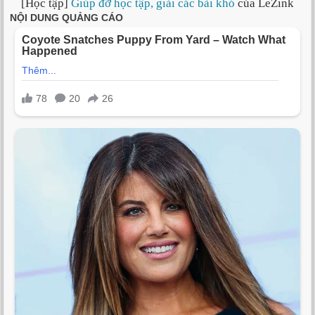
[Học tập]
Giúp đỡ học tập, giải các bài khó
của LeZink