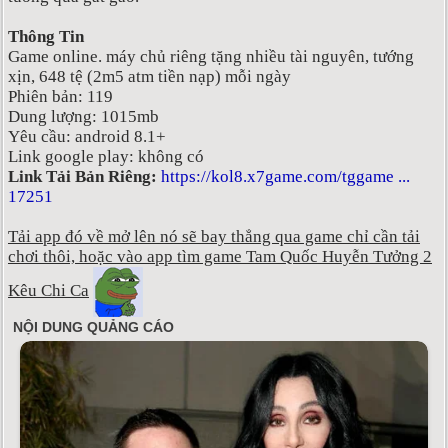
Thông Tin
Game online. máy chủ riêng tặng nhiều tài nguyên, tướng
xịn, 648 tệ (2m5 atm tiền nạp) mỗi ngày
Phiên bản: 119
Dung lượng: 1015mb
Yêu cầu: android 8.1+
Link google play: không có
Link Tải Bản Riêng:
https://kol8.x7game.com/tggame ...
17251
Tải app đó về mở lên nó sẽ bay thẳng qua game chỉ cần tải
chơi thôi, hoặc vào app tìm game Tam Quốc Huyễn Tưởng 2
Kêu Chi Ca