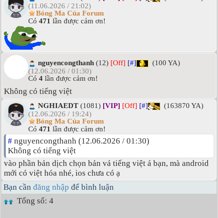
(11.06.2026 / 21:02)
Bóng Ma Của Forum
Có
471
lần được cảm ơn!
nguyencongthanh
(12)
[Off]
[#]
(100 YA)
(12.06.2026 / 01:30)
Có
4
lần được cảm ơn!
Không có tiếng việt
NGHIAEDT
(1081)
[VIP]
[Off]
[#]
(163870 YA)
(12.06.2026 / 19:24)
Bóng Ma Của Forum
Có
471
lần được cảm ơn!
#
nguyencongthanh (12.06.2026 / 01:30)
Không có tiếng việt
vào phần bản dịch chọn bản vá tiếng việt á bạn, mà android
mới có việt hóa nhé, ios chưa có ạ
Bạn cần
đăng nhập
để bình luận
Tổng số: 4