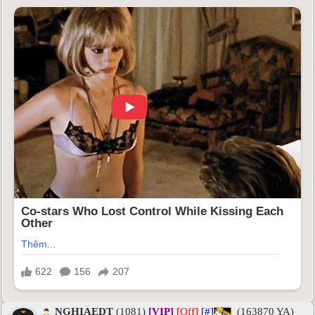
NGHIAEDT
(1081)
[VIP]
[Off]
[#]
(163870 YA)