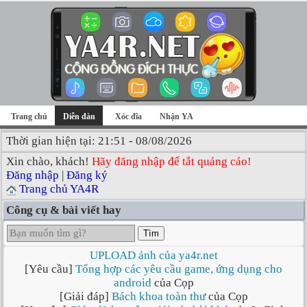
Trang chủ
Diễn đàn
Xóc đĩa
Nhận YA
Thời gian hiện tại: 21:51 - 08/08/2026
Xin chào, khách!
Hãy đăng nhập để tắt quảng cáo!
Đăng nhập
|
Đăng ký
Trang chủ YA4R
Công cụ & bài viết hay
Tìm
UPLOAD ảnh của ya4r.net
[Yêu cầu]
Tổng hợp các yêu cầu game, ứng dụng cho
android
của Cọp
[Giải đáp]
Bách khoa toàn thư
của Cọp