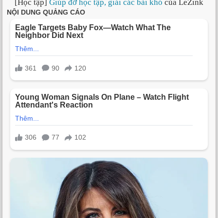
[Học tập]
Giúp đỡ học tập, giải các bài khó
của LeZink