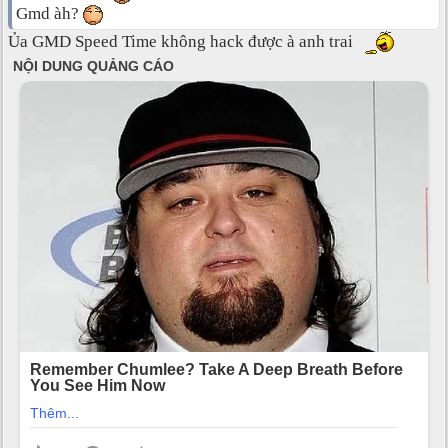
Gmd àh?
Ủa GMD Speed Time không hack được à anh trai