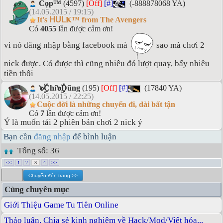
Cọp™
(4597)
[Off]
[#]
(-888878068 YA)
(14.05.2015 / 19:15)
It's ᕼᑌᒪҜ™ from The Avengers
Có
4055
lần được cảm ơn!
vì nó đăng nhập bằng facebook mà
sao mà chơi 2
nick được. Có được thì cũng nhiêu đó lượt quay, bấy nhiêu
tiền thôi
๖ۣۜChí๖ۣۜDũng
(195)
[Off]
[#]
(17840 YA)
(14.05.2015 / 22:25)
Cuộc đời là những chuyến đi, dài bất tận
Có
7
lần được cảm ơn!
Ý là muốn tải 2 phiên bản chơi 2 nick ý
Bạn cần
đăng nhập
để bình luận
Tổng số: 36
<<
1
2
3
4
>>
Cùng chuyên mục
Giới Thiệu Game Tu Tiên Online
Thảo luận, Chia sẻ kinh nghiệm về Hack/Mod/Việt hóa...