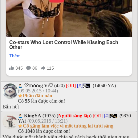
♡Tường Vi♡
(420)
[Off]
[#]
(14040 YA)
(09.05.2015 / 10:44)
Phấn đấu nào
Có
55
lần được cảm ơn!
Bắn hết
KingYA
(1935) (
Người sáng lập
)
[Off]
[#]
(9830
YA)
(09.05.2015 / 13:21)
Cố gắng làm việc vì một tương lai tươi sáng
Có
1848
lần được cảm ơn!
Vừa được một thành viên chia sẻ cách hack thời gian quay