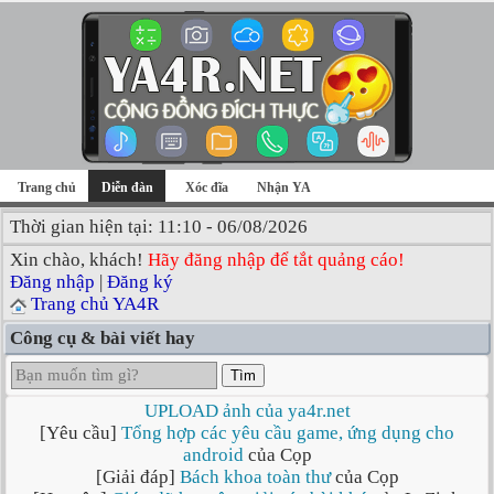
Trang chủ
Diễn đàn
Xóc đĩa
Nhận YA
Thời gian hiện tại: 11:10 - 06/08/2026
Xin chào, khách!
Hãy đăng nhập để tắt quảng cáo!
Đăng nhập
|
Đăng ký
Trang chủ YA4R
Công cụ & bài viết hay
Tìm
UPLOAD ảnh của ya4r.net
[Yêu cầu]
Tổng hợp các yêu cầu game, ứng dụng cho
android
của Cọp
[Giải đáp]
Bách khoa toàn thư
của Cọp