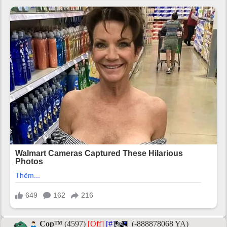
Cọp™
(4597)
[Off]
[#]
(-888878068 YA)