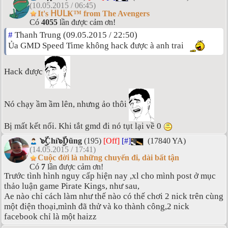
(10.05.2015 / 06:45)
It's ᕼᑌᒪҜ™ from The Avengers
Có
4055
lần được cảm ơn!
#
Thanh Trung (09.05.2015 / 22:50)
Ủa GMD Speed Time không hack được à anh trai
Hack được
Nó chạy ầm ầm lên, nhưng ảo thôi
Bị mất kết nối. Khi tắt gmd đi nó tụt lại về 0
๖ۣۜChí๖ۣۜDũng
(195)
[Off]
[#]
(17840 YA)
(14.05.2015 / 17:41)
Cuộc đời là những chuyến đi, dài bất tận
Có
7
lần được cảm ơn!
Trước tình hình nguy cấp hiện nay ,xl cho mình post ở mục
thảo luận game Pirate Kings, như sau,
Ae nào chỉ cách làm như thế nào có thế chơi 2 nick trên cùng
một điện thoại,mình đã thử và ko thành công,2 nick
facebook chỉ là một haizz