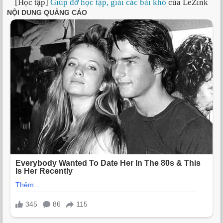
[Học tập]
Giúp đỡ học tập, giải các bài khó
của LeZink