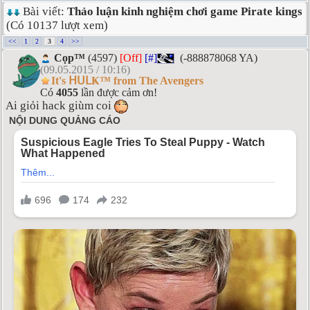
Bài viết:
Thảo luận kinh nghiệm chơi game Pirate kings
(Có 10137 lượt xem)
<<
1
2
3
4
>>
Cọp™
(4597)
[Off]
[#]
(-888878068 YA)
(09.05.2015 / 10:16)
It's ᕼᑌᒪҜ™ from The Avengers
Có
4055
lần được cảm ơn!
Ai giỏi hack giùm coi