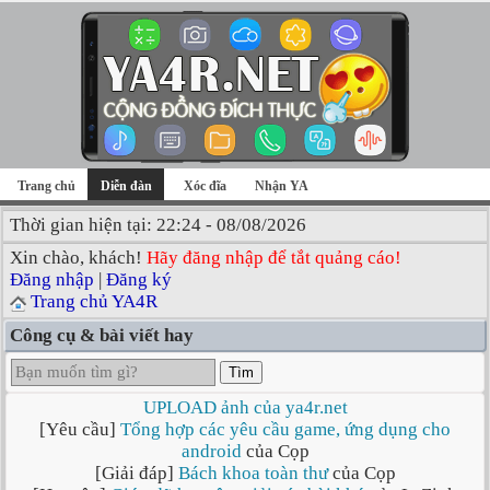
Trang chủ
Diễn đàn
Xóc đĩa
Nhận YA
Thời gian hiện tại: 22:24 - 08/08/2026
Xin chào, khách!
Hãy đăng nhập để tắt quảng cáo!
Đăng nhập
|
Đăng ký
Trang chủ YA4R
Công cụ & bài viết hay
Tìm
UPLOAD ảnh của ya4r.net
[Yêu cầu]
Tổng hợp các yêu cầu game, ứng dụng cho
android
của Cọp
[Giải đáp]
Bách khoa toàn thư
của Cọp