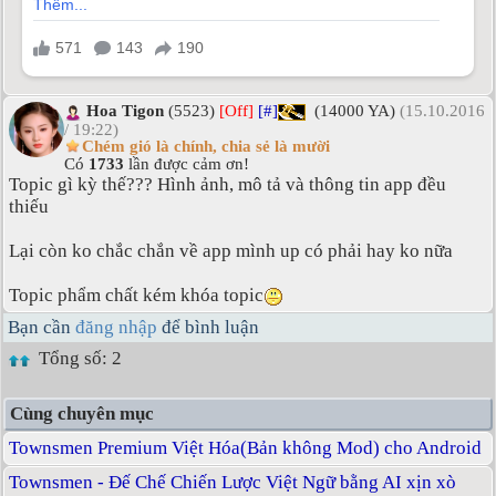
Hoa Tigon
(5523)
[Off]
[#]
(14000 YA)
(15.10.2016
/ 19:22)
Chém gió là chính, chia sẻ là mười
Có
1733
lần được cảm ơn!
Topic gì kỳ thế??? Hình ảnh, mô tả và thông tin app đều
thiếu
Lại còn ko chắc chắn về app mình up có phải hay ko nữa
Topic phẩm chất kém khóa topic
Bạn cần
đăng nhập
để bình luận
Tổng số: 2
Cùng chuyên mục
Townsmen Premium Việt Hóa(Bản không Mod) cho Android
Townsmen - Đế Chế Chiến Lược Việt Ngữ bằng AI xịn xò