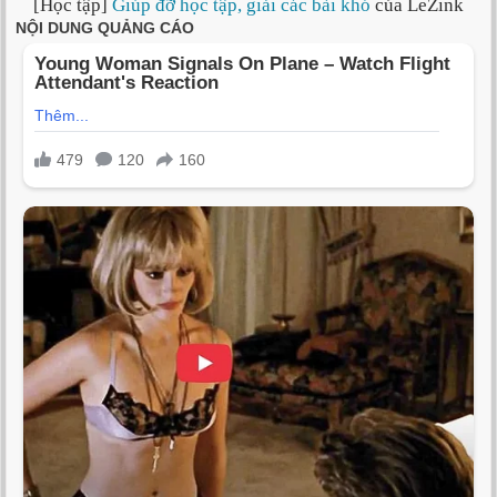
[Học tập]
Giúp đỡ học tập, giải các bài khó
của LeZink