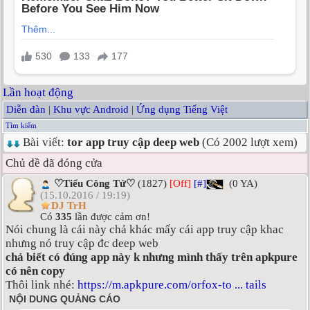
Lần hoạt động
Diễn đàn
|
Khu vực Android
|
Ứng dụng Tiếng Việt
Tìm kiếm
Bài viết:
tor app truy cập deep web
(Có 2002 lượt xem)
Chủ đề đã đóng cửa
♡Tiểu Công Tử♡
(1827)
[Off]
[#]
(0 YA)
(15.10.2016 / 19:19)
DJ TrH
Có
335
lần được cảm ơn!
Nói chung là cái này chả khác mấy cái app truy cập khac
nhưng nó truy cập đc deep web
chả biết có đúng app này k nhưng mình thấy trên apkpure
có nên copy
Thôi link nhé:
https://m.apkpure.com/orfox-to ... tails