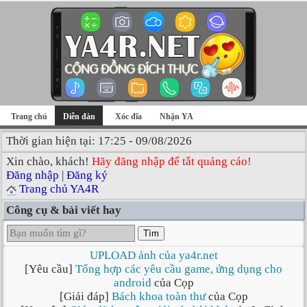
Trang chủ
Diễn đàn
Xóc đĩa
Nhận YA
Thời gian hiện tại: 17:25 - 09/08/2026
Xin chào, khách!
Hãy đăng nhập để tắt quảng cáo!
Đăng nhập
|
Đăng ký
Trang chủ YA4R
Công cụ & bài viết hay
Tìm
UPLOAD ảnh của ya4r.net
[Yêu cầu]
Tổng hợp các yêu cầu game, ứng dụng cho
android
của Cọp
[Giải đáp]
Bách khoa toàn thư
của Cọp