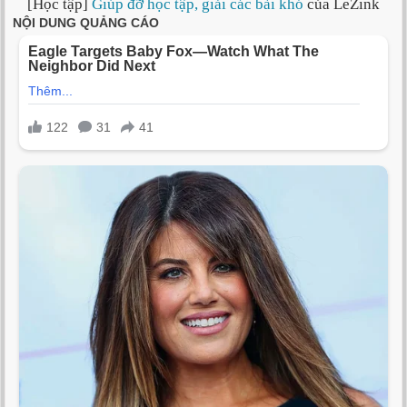
[Học tập]
Giúp đỡ học tập, giải các bài khó
của LeZink