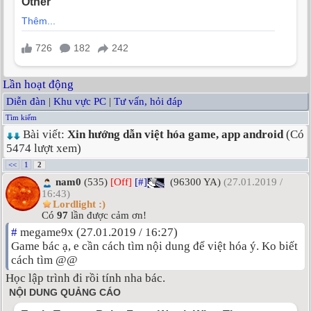
Lần hoạt động
Diễn đàn
|
Khu vực PC
|
Tư vấn, hỏi đáp
Tìm kiếm
Bài viết:
Xin hướng dẫn việt hóa game, app android
(Có
5474 lượt xem)
<<
1
2
nam0
(535)
[Off]
[#]
(96300 YA)
(27.01.2019 /
16:43)
Lordlight :)
Có
97
lần được cảm ơn!
#
megame9x (27.01.2019 / 16:27)
Game bác ạ, e cần cách tìm nội dung để việt hóa ý. Ko biết
cách tìm @@
Học lập trình đi rồi tính nha bác.