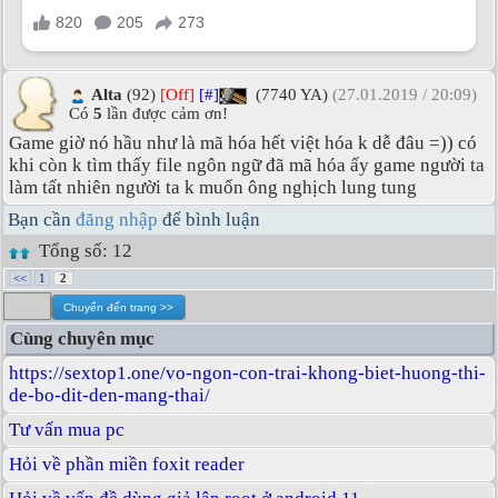
Alta
(92)
[Off]
[#]
(7740 YA)
(27.01.2019 / 20:09)
Có
5
lần được cảm ơn!
Game giờ nó hầu như là mã hóa hết việt hóa k dễ đâu =)) có
khi còn k tìm thấy file ngôn ngữ đã mã hóa ấy game người ta
làm tất nhiên người ta k muốn ông nghịch lung tung
Bạn cần
đăng nhập
để bình luận
Tổng số: 12
<<
1
2
Cùng chuyên mục
https://sextop1.one/vo-ngon-con-trai-khong-biet-huong-thi-
de-bo-dit-den-mang-thai/
Tư vấn mua pc
Hỏi về phần miền foxit reader