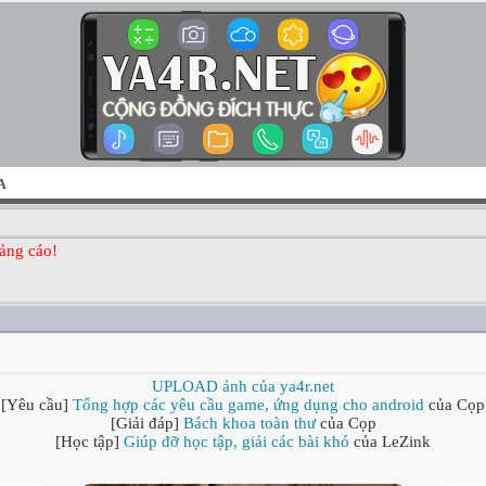
A
ảng cáo!
UPLOAD ảnh của ya4r.net
[Yêu cầu]
Tổng hợp các yêu cầu game, ứng dụng cho android
của Cọp
[Giải đáp]
Bách khoa toàn thư
của Cọp
[Học tập]
Giúp đỡ học tập, giải các bài khó
của LeZink