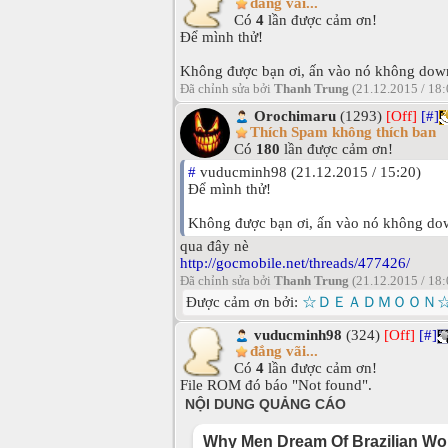
đắng vãi...
Có
4
lần được cảm ơn!
Để mình thử!
Không được bạn ơi, ấn vào nó không dow
Đã chỉnh sửa bởi
Thanh Trung
(21.12.2015 / 18
Orochimaru
(1293)
[Off]
[#]
Thích Spam không thích ban
Có
180
lần được cảm ơn!
#
vuducminh98 (21.12.2015 / 15:20)
Để mình thử!
Không được bạn ơi, ấn vào nó không do
qua đây nè
http://gocmobile.net/threads/477426/
Đã chỉnh sửa bởi
Thanh Trung
(21.12.2015 / 18
Được cảm ơn bởi:
☆ＤＥＡＤＭＯＯＮ
vuducminh98
(324)
[Off]
[#]
đắng vãi...
Có
4
lần được cảm ơn!
File ROM đó báo "Not found".