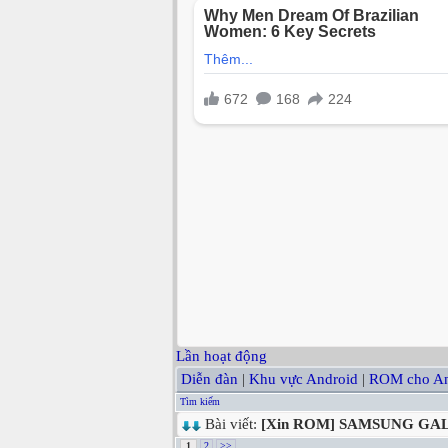
Lần hoạt động
Diễn đàn
|
Khu vực Android
|
ROM cho An
Tìm kiếm
Bài viết:
[Xin ROM] SAMSUNG GA
1
2
>>