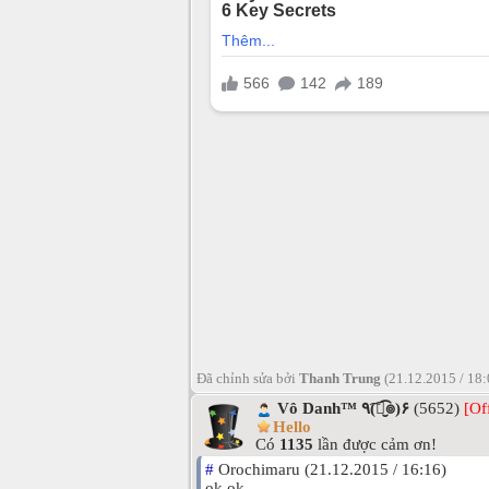
Đã chỉnh sửa bởi
Thanh Trung
(21.12.2015 / 18
Vô Danh™ ٩(͡๏̮͡๏)۶
(5652)
[Of
Hello
Có
1135
lần được cảm ơn!
#
Orochimaru (21.12.2015 / 16:16)
ok ok