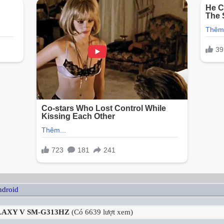
droid
LAXY V SM-G313HZ
(Có 6639 lượt xem)