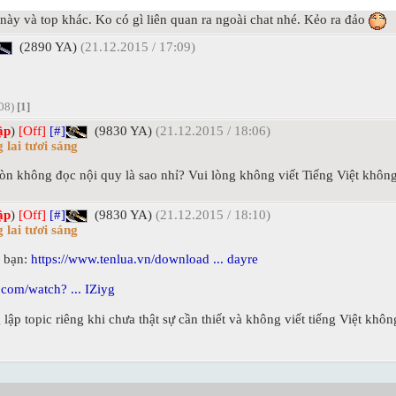
này và top khác. Ko có gì liên quan ra ngoài chat nhé. Kẻo ra đảo
(2890 YA)
(21.12.2015 / 17:09)
:08)
[1]
ập
)
[Off]
[#]
(9830 YA)
(21.12.2015 / 18:06)
 lai tươi sáng
òn không đọc nội quy là sao nhỉ? Vui lòng không viết Tiếng Việt khôn
ập
)
[Off]
[#]
(9830 YA)
(21.12.2015 / 18:10)
 lai tươi sáng
y bạn:
https://www.tenlua.vn/download ... dayre
com/watch? ... IZiyg
ập topic riêng khi chưa thật sự cần thiết và không viết tiếng Việt khô