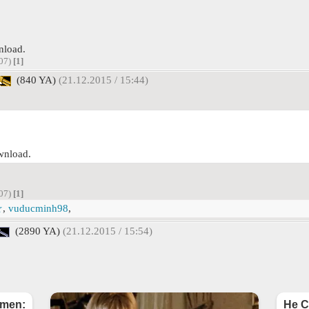
nload.
:07)
[1]
(840 YA)
(21.12.2015 / 15:44)
wnload.
:07)
[1]
☆
,
vuducminh98
,
(2890 YA)
(21.12.2015 / 15:54)