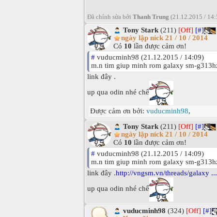
Đã chỉnh sửa bởi
Thanh Trung
(21.12.2015 / 14
Tony Stark
(211)
[Off]
[#]
ngày lập níck 21 / 10 / 2014
Có
10
lần được cảm ơn!
#
vuducminh98 (21.12.2015 / 14:09)
m.n tim giup minh rom galaxy sm-g313hz.
link đây .
up qua odin nhé chế
Được cảm ơn bởi:
vuducminh98
,
Tony Stark
(211)
[Off]
[#]
ngày lập níck 21 / 10 / 2014
Có
10
lần được cảm ơn!
#
vuducminh98 (21.12.2015 / 14:09)
m.n tim giup minh rom galaxy sm-g313hz.
link đây .
http://vngsm.vn/threads/galaxy ..
up qua odin nhé chế
vuducminh98
(324)
[Off]
[#]