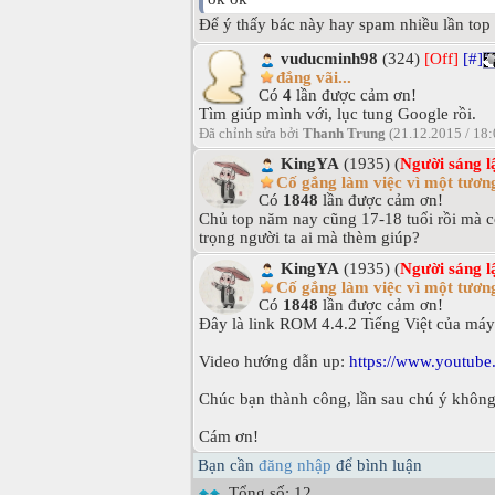
Để ý thấy bác này hay spam nhiều lần top 
vuducminh98
(324)
[Off]
[#]
đắng vãi...
Có
4
lần được cảm ơn!
Tìm giúp mình với, lục tung Google rồi.
Đã chỉnh sửa bởi
Thanh Trung
(21.12.2015 / 18
KingYA
(1935) (
Người sáng l
Cố gắng làm việc vì một tương
Có
1848
lần được cảm ơn!
Chủ top năm nay cũng 17-18 tuổi rồi mà c
trọng người ta ai mà thèm giúp?
KingYA
(1935) (
Người sáng l
Cố gắng làm việc vì một tương
Có
1848
lần được cảm ơn!
Đây là link ROM 4.4.2 Tiếng Việt của má
Video hướng dẫn up:
https://www.youtube.
Chúc bạn thành công, lần sau chú ý không l
Cám ơn!
Bạn cần
đăng nhập
để bình luận
Tổng số: 12