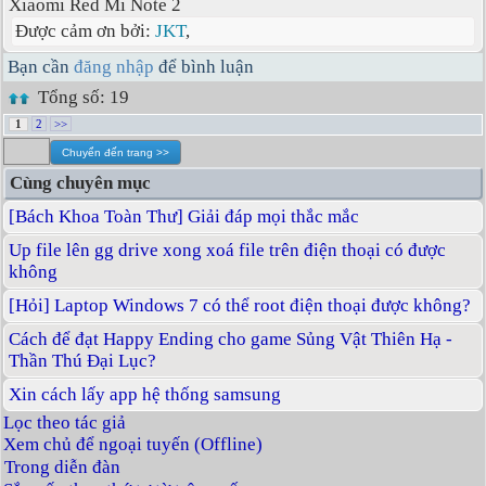
Xiaomi Red Mi Note 2
Được cảm ơn bởi:
JKT
,
Bạn cần
đăng nhập
để bình luận
Tổng số: 19
1
2
>>
Cùng chuyên mục
[Bách Khoa Toàn Thư] Giải đáp mọi thắc mắc
Up file lên gg drive xong xoá file trên điện thoại có được
không
[Hỏi] Laptop Windows 7 có thể root điện thoại được không?
Cách để đạt Happy Ending cho game Sủng Vật Thiên Hạ -
Thần Thú Đại Lục?
Xin cách lấy app hệ thống samsung
Lọc theo tác giả
Xem chủ để ngoại tuyến (Offline)
Trong diễn đàn