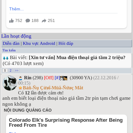
Lần hoạt động
Diễn đàn
|
Khu vực Android
|
Hỏi đáp
Tìm kiếm
Bài viết:
[Xin tư vấn] Mua điện thoại giá tầm 2 triệu?
(Có 4703 lượt xem)
1
2
>>
Rin
(298)
[Off]
[#]
(30900 YA)
(22.12.2016 /
00:15)
Báñ-Ñụ Çừøî-Müå-Ñứøç Mắt
Có
12
lần được cảm ơn!
anh em biết loại điện thoại nào giá tầm 2tr pin tạm chơi game
ngon không ạ