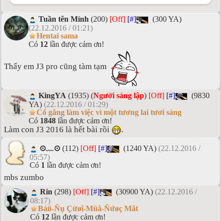
Tuần tên Mính
(200)
[Off]
[#]
(300 YA)
(22.12.2016 / 01:21)
Hentai sama
Có
12
lần được cảm ơn!
Thấy em J3 pro cũng tàm tạm
KingYA
(1935) (
Người sáng lập
)
[Off]
[#]
(9830
YA)
(22.12.2016 / 01:29)
Cố gắng làm việc vì một tương lai tươi sáng
Có
1848
lần được cảm ơn!
Làm con J3 2016 là hết bài rồi
.
⊙﹏⊙
(112)
[Off]
[#]
(1240 YA)
(22.12.2016 /
05:57)
Có
1
lần được cảm ơn!
mbs zumbo
Rin
(298)
[Off]
[#]
(30900 YA)
(22.12.2016 /
08:17)
Báñ-Ñụ Çừøî-Müå-Ñứøç Mắt
Có
12
lần được cảm ơn!