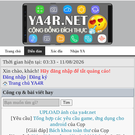
Trang chủ
Diễn đàn
Xóc đĩa
Nhận YA
Thời gian hiện tại: 03:33 - 11/08/2026
Xin chào, khách!
Hãy đăng nhập để tắt quảng cáo!
Đăng nhập
|
Đăng ký
Trang chủ YA4R
Công cụ & bài viết hay
Tìm
UPLOAD ảnh của ya4r.net
[Yêu cầu]
Tổng hợp các yêu cầu game, ứng dụng cho
android
của Cọp
[Giải đáp]
Bách khoa toàn thư
của Cọp