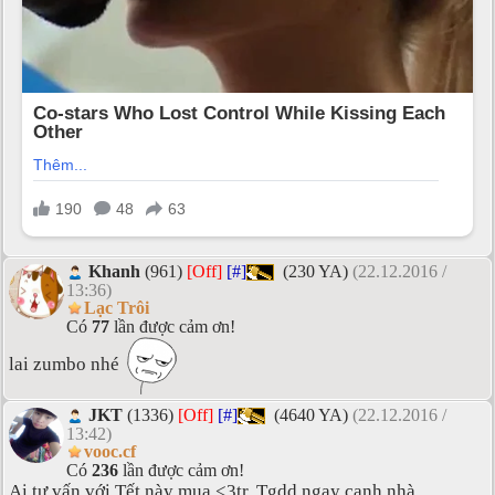
Khanh
(961)
[Off]
[#]
(230 YA)
(22.12.2016 /
13:36)
Lạc Trôi
Có
77
lần được cảm ơn!
lai zumbo nhé
JKT
(1336)
[Off]
[#]
(4640 YA)
(22.12.2016 /
13:42)
vooc.cf
Có
236
lần được cảm ơn!
Ai tư vấn với Tết này mua <3tr. Tgdd ngay cạnh nhà