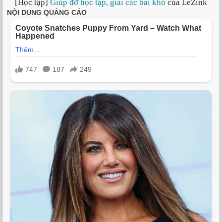
[Học tập]
Giúp đỡ học tập, giải các bài khó
của LeZink