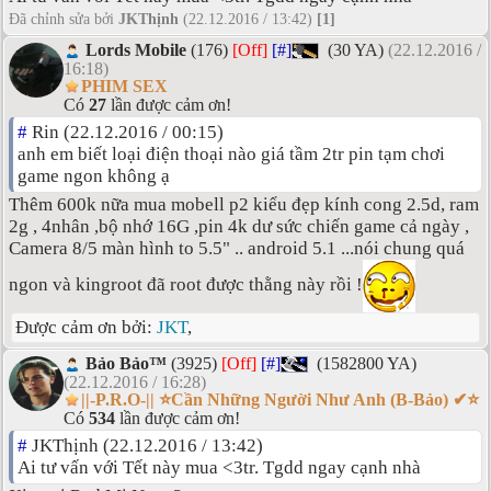
Đã chỉnh sửa bởi
JKThịnh
(22.12.2016 / 13:42)
[1]
Lords Mobile
(176)
[Off]
[#]
(30 YA)
(22.12.2016 /
16:18)
PHIM SEX
Có
27
lần được cảm ơn!
#
Rin (22.12.2016 / 00:15)
anh em biết loại điện thoại nào giá tầm 2tr pin tạm chơi
game ngon không ạ
Thêm 600k nữa mua mobell p2 kiểu đẹp kính cong 2.5d, ram
2g , 4nhân ,bộ nhớ 16G ,pin 4k dư sức chiến game cả ngày ,
Camera 8/5 màn hình to 5.5" .. android 5.1 ...nói chung quá
ngon và kingroot đã root được thằng này rồi !
Được cảm ơn bởi:
JKT
,
Bảo Bảo™
(3925)
[Off]
[#]
(1582800 YA)
(22.12.2016 / 16:28)
||-P.R.O-|| ⭐Cần Những Người Như Anh (B-Bảo) ✔⭐
Có
534
lần được cảm ơn!
#
JKThịnh (22.12.2016 / 13:42)
Ai tư vấn với Tết này mua <3tr. Tgdd ngay cạnh nhà