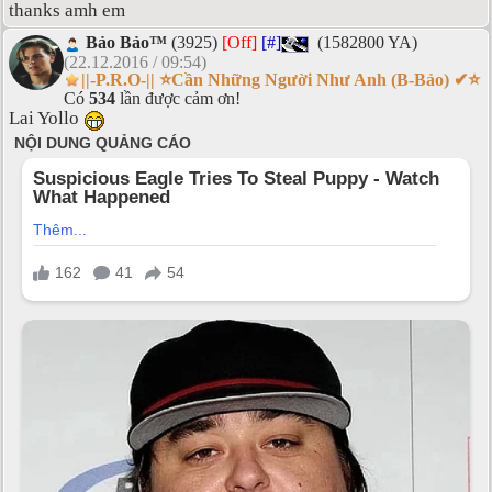
thanks amh em
Bảo Bảo™
(3925)
[Off]
[#]
(1582800 YA)
(22.12.2016 / 09:54)
||-P.R.O-|| ⭐Cần Những Người Như Anh (B-Bảo) ✔⭐
Có
534
lần được cảm ơn!
Lai Yollo