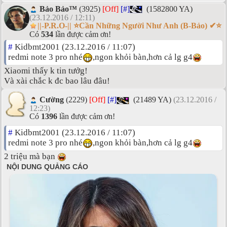
Bảo Bảo™
(3925)
[Off]
[#]
(1582800 YA)
(23.12.2016 / 12:11)
||-P.R.O-|| ⭐Cần Những Người Như Anh (B-Bảo) ✔⭐
Có
534
lần được cảm ơn!
#
Kidbmt2001 (23.12.2016 / 11:07)
redmi note 3 pro nhé
,ngon khỏi bàn,hơn cả lg g4
Xiaomi thấy k tin tưởg!
Và xài chắc k đc bao lâu đâu!
Cường
(2229)
[Off]
[#]
(21489 YA)
(23.12.2016 /
12:23)
Có
1396
lần được cảm ơn!
#
Kidbmt2001 (23.12.2016 / 11:07)
redmi note 3 pro nhé
,ngon khỏi bàn,hơn cả lg g4
2 triệu mà bạn