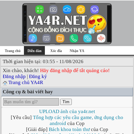
Trang chủ
Diễn đàn
Xóc đĩa
Nhận YA
Thời gian hiện tại: 03:55 - 11/08/2026
Xin chào, khách!
Hãy đăng nhập để tắt quảng cáo!
Đăng nhập
|
Đăng ký
Trang chủ YA4R
Công cụ & bài viết hay
Tìm
UPLOAD ảnh của ya4r.net
[Yêu cầu]
Tổng hợp các yêu cầu game, ứng dụng cho
android
của Cọp
[Giải đáp]
Bách khoa toàn thư
của Cọp