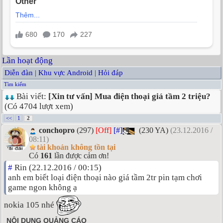
Lần hoạt động
Diễn đàn
|
Khu vực Android
|
Hỏi đáp
Tìm kiếm
Bài viết:
[Xin tư vấn] Mua điện thoại giá tầm 2 triệu?
(Có 4704 lượt xem)
<<
1
2
conchopro
(297)
[Off]
[#]
(230 YA)
(23.12.2016 /
08:11)
tài khoản không tồn tại
Có
161
lần được cảm ơn!
#
Rin (22.12.2016 / 00:15)
anh em biết loại điện thoại nào giá tầm 2tr pin tạm chơi
game ngon không ạ
nokia 105 nhé