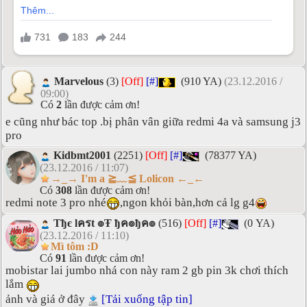
Marvelous
(3)
[Off]
[#]
(910 YA)
(23.12.2016 /
09:00)
Có
2
lần được cảm ơn!
e cũng như bác top .bị phân vân giữa redmi 4a và samsung j3
pro
Kidbmt2001
(2251)
[Off]
[#]
(78377 YA)
(23.12.2016 / 11:07)
→_→ I'm a ≧﹏≦ Lolicon ←_←
Có
308
lần được cảm ơn!
redmi note 3 pro nhé
,ngon khỏi bàn,hơn cả lg g4
Tђє lครt ๏Ŧ ђค๏ђค๏
(516)
[Off]
[#]
(0 YA)
(23.12.2016 / 11:10)
Mì tôm :D
Có
91
lần được cảm ơn!
mobistar lai jumbo nhá con này ram 2 gb pin 3k chơi thích
lắm
ảnh và giá ở đây
[Tải xuống tập tin]