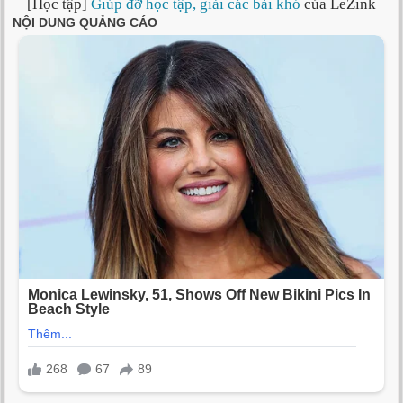
[Học tập]
Giúp đỡ học tập, giải các bài khó
của LeZink