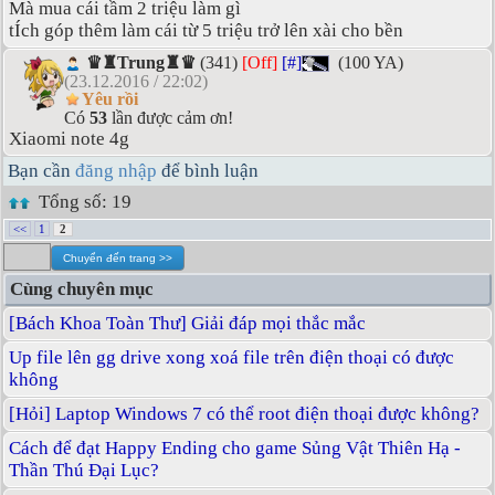
Mà mua cái tầm 2 triệu làm gì
tÍch góp thêm làm cái từ 5 triệu trở lên xài cho bền
♛♜Trung♜♛
(341)
[Off]
[#]
(100 YA)
(23.12.2016 / 22:02)
Yêu rồi
Có
53
lần được cảm ơn!
Xiaomi note 4g
Bạn cần
đăng nhập
để bình luận
Tổng số: 19
<<
1
2
Cùng chuyên mục
[Bách Khoa Toàn Thư] Giải đáp mọi thắc mắc
Up file lên gg drive xong xoá file trên điện thoại có được
không
[Hỏi] Laptop Windows 7 có thể root điện thoại được không?
Cách để đạt Happy Ending cho game Sủng Vật Thiên Hạ -
Thần Thú Đại Lục?