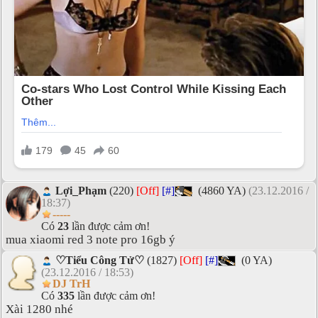
Lợi_Phạm
(220)
[Off]
[#]
(4860 YA)
(23.12.2016 /
18:37)
-----
Có
23
lần được cảm ơn!
mua xiaomi red 3 note pro 16gb ý
♡Tiểu Công Tử♡
(1827)
[Off]
[#]
(0 YA)
(23.12.2016 / 18:53)
DJ TrH
Có
335
lần được cảm ơn!
Xài 1280 nhé