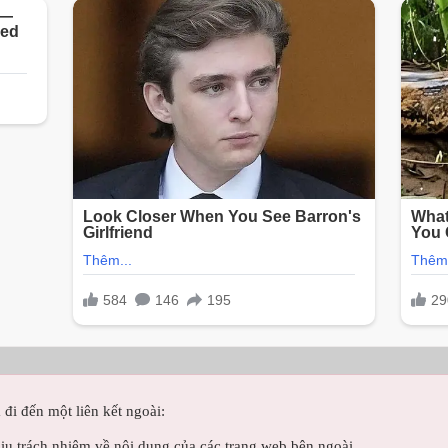
 đi đến một liên kết ngoài:
ịu trách nhiệm về nội dung của các trang web bên ngoài.