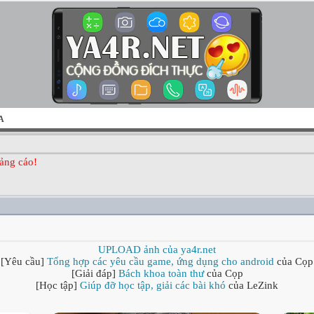
A
ảng cáo!
UPLOAD ảnh của ya4r.net
[Yêu cầu]
Tổng hợp các yêu cầu game, ứng dụng cho android
của Cọp
[Giải đáp]
Bách khoa toàn thư
của Cọp
[Học tập]
Giúp đỡ học tập, giải các bài khó
của LeZink