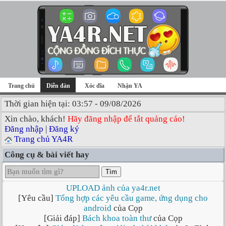
Trang chủ
Diễn đàn
Xóc đĩa
Nhận YA
Thời gian hiện tại: 03:57 - 09/08/2026
Xin chào, khách!
Hãy đăng nhập để tắt quảng cáo!
Đăng nhập
|
Đăng ký
Trang chủ YA4R
Công cụ & bài viết hay
Tìm
UPLOAD ảnh của ya4r.net
[Yêu cầu]
Tổng hợp các yêu cầu game, ứng dụng cho
android
của Cọp
[Giải đáp]
Bách khoa toàn thư
của Cọp