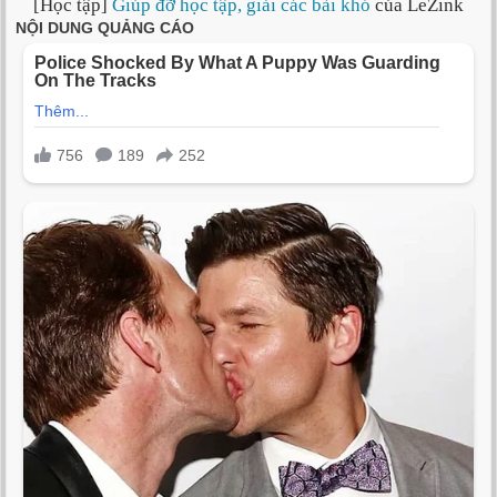
[Học tập]
Giúp đỡ học tập, giải các bài khó
của LeZink