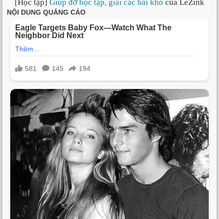
[Học tập]
Giúp đỡ học tập, giải các bài khó
của LeZink