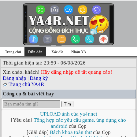
Trang chủ
Diễn đàn
Xóc đĩa
Nhận YA
Thời gian hiện tại: 23:59 - 06/08/2026
Xin chào, khách!
Hãy đăng nhập để tắt quảng cáo!
Đăng nhập
|
Đăng ký
Trang chủ YA4R
Công cụ & bài viết hay
Tìm
UPLOAD ảnh của ya4r.net
[Yêu cầu]
Tổng hợp các yêu cầu game, ứng dụng cho
android
của Cọp
[Giải đáp]
Bách khoa toàn thư
của Cọp