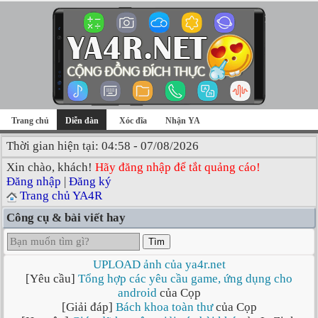
Trang chủ
Diễn đàn
Xóc đĩa
Nhận YA
Thời gian hiện tại: 04:58 - 07/08/2026
Xin chào, khách!
Hãy đăng nhập để tắt quảng cáo!
Đăng nhập
|
Đăng ký
Trang chủ YA4R
Công cụ & bài viết hay
Tìm
UPLOAD ảnh của ya4r.net
[Yêu cầu]
Tổng hợp các yêu cầu game, ứng dụng cho
android
của Cọp
[Giải đáp]
Bách khoa toàn thư
của Cọp