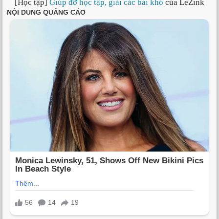
[Học tập]
Giúp đỡ học tập, giải các bài khó
của LeZink