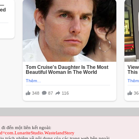
 đi đến một liên kết ngoài:
s?id=com.LunariteStudio.WastelandStory
ịu trách nhiệm về nội dung của các trang web bên ngoài.