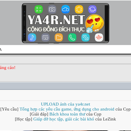
A
ảng cáo!
UPLOAD ảnh của ya4r.net
[Yêu cầu]
Tổng hợp các yêu cầu game, ứng dụng cho android
của Cọp
[Giải đáp]
Bách khoa toàn thư
của Cọp
[Học tập]
Giúp đỡ học tập, giải các bài khó
của LeZink