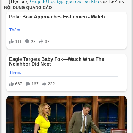
[Học tập]
Giúp đỡ học tập, giải các bài khó
của LeZink