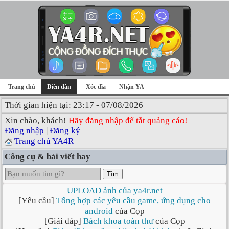
Trang chủ
Diễn đàn
Xóc đĩa
Nhận YA
Thời gian hiện tại: 23:17 - 07/08/2026
Xin chào, khách!
Hãy đăng nhập để tắt quảng cáo!
Đăng nhập
|
Đăng ký
Trang chủ YA4R
Công cụ & bài viết hay
Tìm
UPLOAD ảnh của ya4r.net
[Yêu cầu]
Tổng hợp các yêu cầu game, ứng dụng cho
android
của Cọp
[Giải đáp]
Bách khoa toàn thư
của Cọp