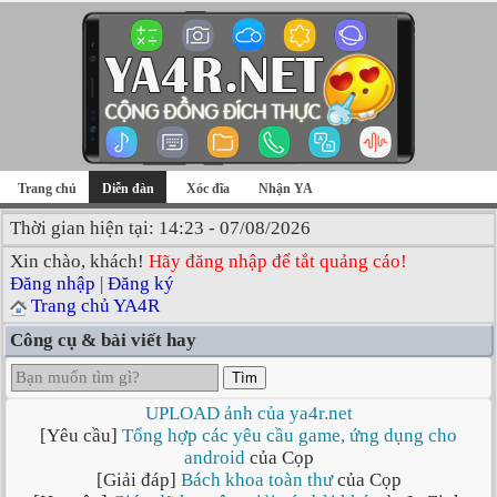
Trang chủ
Diễn đàn
Xóc đĩa
Nhận YA
Thời gian hiện tại: 14:23 - 07/08/2026
Xin chào, khách!
Hãy đăng nhập để tắt quảng cáo!
Đăng nhập
|
Đăng ký
Trang chủ YA4R
Công cụ & bài viết hay
Tìm
UPLOAD ảnh của ya4r.net
[Yêu cầu]
Tổng hợp các yêu cầu game, ứng dụng cho
android
của Cọp
[Giải đáp]
Bách khoa toàn thư
của Cọp