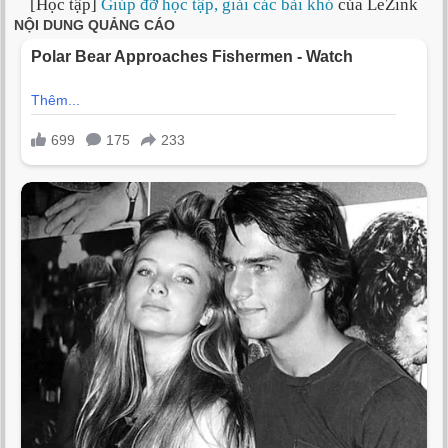
[Học tập]
Giúp đỡ học tập, giải các bài khó
của LeZink