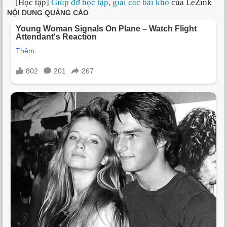
[Học tập]
Giúp đỡ học tập, giải các bài khó
của LeZink