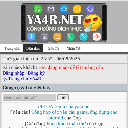
Trang chủ
Diễn đàn
Xóc đĩa
Nhận YA
Thời gian hiện tại: 23:32 - 06/08/2026
Xin chào, khách!
Hãy đăng nhập để tắt quảng cáo!
Đăng nhập
|
Đăng ký
Trang chủ YA4R
Công cụ & bài viết hay
Tìm
UPLOAD ảnh của ya4r.net
[Yêu cầu]
Tổng hợp các yêu cầu game, ứng dụng cho
android
của Cọp
[Giải đáp]
Bách khoa toàn thư
của Cọp