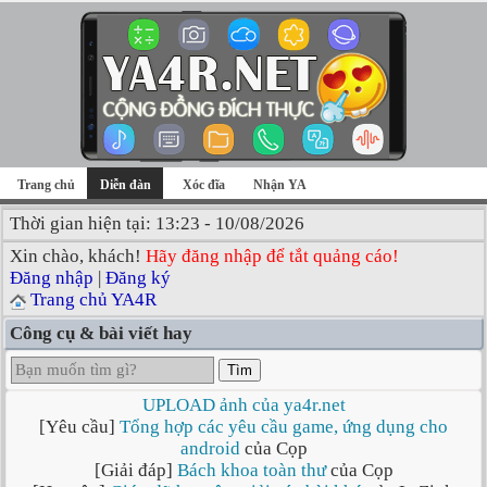
Trang chủ
Diễn đàn
Xóc đĩa
Nhận YA
Thời gian hiện tại: 13:23 - 10/08/2026
Xin chào, khách!
Hãy đăng nhập để tắt quảng cáo!
Đăng nhập
|
Đăng ký
Trang chủ YA4R
Công cụ & bài viết hay
Tìm
UPLOAD ảnh của ya4r.net
[Yêu cầu]
Tổng hợp các yêu cầu game, ứng dụng cho
android
của Cọp
[Giải đáp]
Bách khoa toàn thư
của Cọp