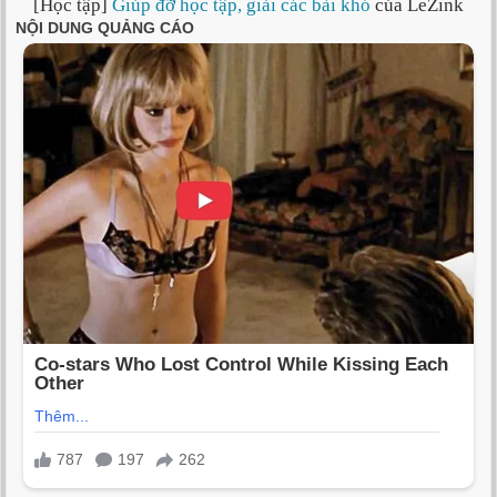
[Học tập]
Giúp đỡ học tập, giải các bài khó
của LeZink