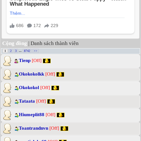
Cộng đồng
| Danh sách thành viên
1
2
3
...
8742
>>
Tienp
[Off]
Okokokolkk
[Off]
Okokokol
[Off]
Tataata
[Off]
Hiumeplit88
[Off]
Toantrandnvn
[Off]