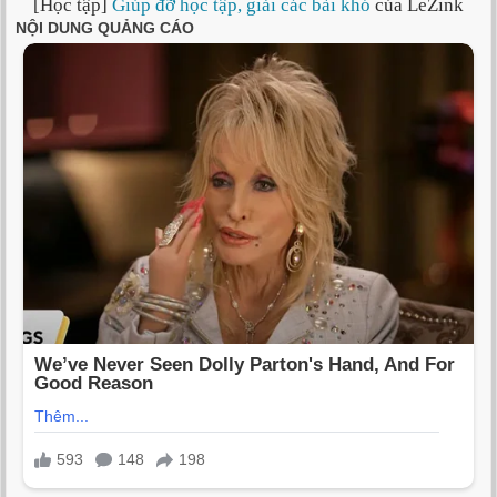
[Học tập]
Giúp đỡ học tập, giải các bài khó
của LeZink