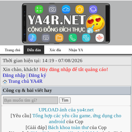
Trang chủ
Diễn đàn
Xóc đĩa
Nhận YA
Thời gian hiện tại: 14:19 - 07/08/2026
Xin chào, khách!
Hãy đăng nhập để tắt quảng cáo!
Đăng nhập
|
Đăng ký
Trang chủ YA4R
Công cụ & bài viết hay
Tìm
UPLOAD ảnh của ya4r.net
[Yêu cầu]
Tổng hợp các yêu cầu game, ứng dụng cho
android
của Cọp
[Giải đáp]
Bách khoa toàn thư
của Cọp