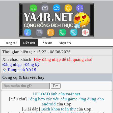
Trang chủ
Diễn đàn
Xóc đĩa
Nhận YA
Thời gian hiện tại: 15:22 - 08/08/2026
Xin chào, khách!
Hãy đăng nhập để tắt quảng cáo!
Đăng nhập
|
Đăng ký
Trang chủ YA4R
Công cụ & bài viết hay
Tìm
UPLOAD ảnh của ya4r.net
[Yêu cầu]
Tổng hợp các yêu cầu game, ứng dụng cho
android
của Cọp
[Giải đáp]
Bách khoa toàn thư
của Cọp