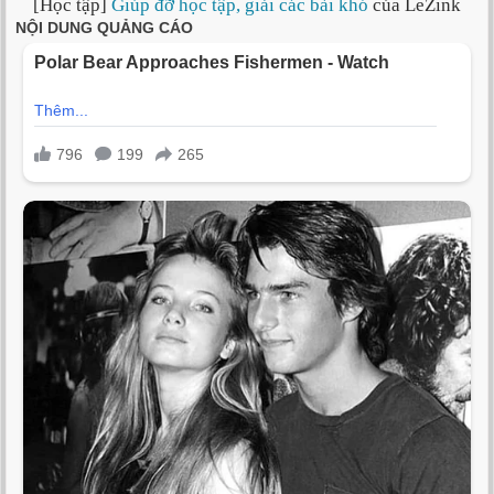
[Học tập]
Giúp đỡ học tập, giải các bài khó
của LeZink