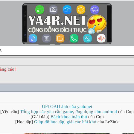
A
ảng cáo!
UPLOAD ảnh của ya4r.net
[Yêu cầu]
Tổng hợp các yêu cầu game, ứng dụng cho android
của Cọp
[Giải đáp]
Bách khoa toàn thư
của Cọp
[Học tập]
Giúp đỡ học tập, giải các bài khó
của LeZink