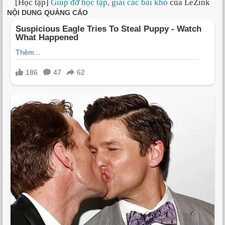
[Học tập]
Giúp đỡ học tập, giải các bài khó
của LeZink