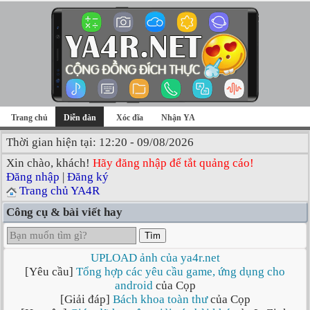
Trang chủ
Diễn đàn
Xóc đĩa
Nhận YA
Thời gian hiện tại: 12:20 - 09/08/2026
Xin chào, khách!
Hãy đăng nhập để tắt quảng cáo!
Đăng nhập
|
Đăng ký
Trang chủ YA4R
Công cụ & bài viết hay
Tìm
UPLOAD ảnh của ya4r.net
[Yêu cầu]
Tổng hợp các yêu cầu game, ứng dụng cho
android
của Cọp
[Giải đáp]
Bách khoa toàn thư
của Cọp