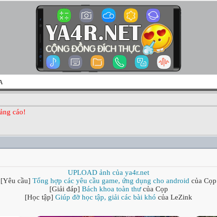
A
ảng cáo!
UPLOAD ảnh của ya4r.net
[Yêu cầu]
Tổng hợp các yêu cầu game, ứng dụng cho android
của Cọp
[Giải đáp]
Bách khoa toàn thư
của Cọp
[Học tập]
Giúp đỡ học tập, giải các bài khó
của LeZink