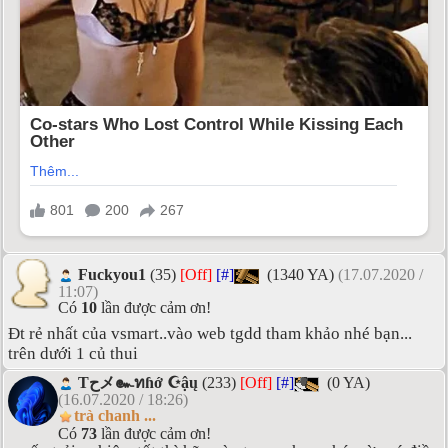
Fuckyou1
(35)
[Off]
[#]
(1340 YA)
(17.07.2020 /
11:07)
Có
10
lần được cảm ơn!
Đt rẻ nhất của vsmart..vào web tgdd tham khảo nhé bạn...
trên dưới 1 củ thui
Tحメ๛ทɦớ ☪ậų
(233)
[Off]
[#]
(0 YA)
(16.07.2020 / 18:26)
trà chanh ...
Có
73
lần được cảm ơn!