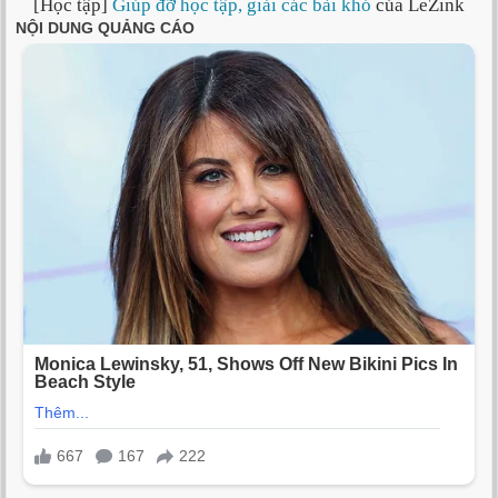
[Học tập]
Giúp đỡ học tập, giải các bài khó
của LeZink