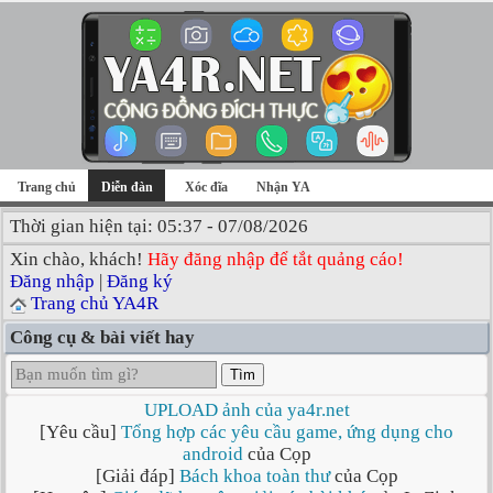
Trang chủ
Diễn đàn
Xóc đĩa
Nhận YA
Thời gian hiện tại: 05:37 - 07/08/2026
Xin chào, khách!
Hãy đăng nhập để tắt quảng cáo!
Đăng nhập
|
Đăng ký
Trang chủ YA4R
Công cụ & bài viết hay
Tìm
UPLOAD ảnh của ya4r.net
[Yêu cầu]
Tổng hợp các yêu cầu game, ứng dụng cho
android
của Cọp
[Giải đáp]
Bách khoa toàn thư
của Cọp