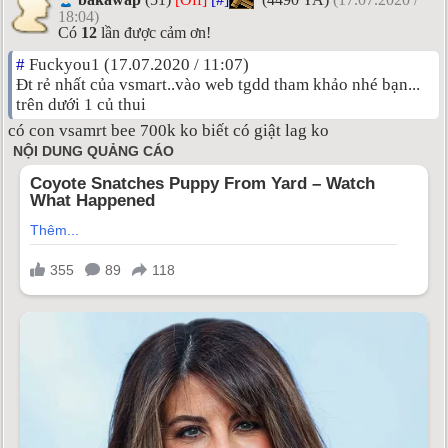
18:04)
Có
12
lần được cảm ơn!
#
Fuckyou1 (17.07.2020 / 11:07)
Đt rẻ nhất của vsmart..vào web tgdd tham khảo nhé bạn...
trên dưới 1 củ thui
có con vsamrt bee 700k ko biết có giật lag ko