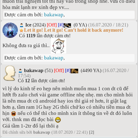
muốn trải nghiệm tốt thì hãy vào trong shop nhé. vừa có điều
hòa mát lạnh nv xinh đẹp vv....
Được cảm ơn bởi:
bakawap
,
Ice
(2024)
[Off]
[#]
(0 YA)
(16.07.2020 / 18:21)
Let it go! Let it go! Can’t hold it back anymore!
Có
1119
lần được cảm ơn!
Không đưa ra giá thì..
Được cảm ơn bởi:
bakawap
,
bakawap
(51)
[Off]
[#]
(4490 YA)
(16.07.2020 /
17:54)
Có
12
lần được cảm ơn!
vì lý do kinh tế eo hẹp nên mình muốn mua 1 con dt cũ để
lướt fb zalo chơi vài game offline nhẹ nhẹ. mn cho mình hỏi
là nên mua dt cũ android hay ios thì giá rẻ hơn, ít giật lag
hơn ạ, tầm ram 1G hay 2G thôi chứ ko có nhiều tiền mua dt
hịn
nếu có thể thì cho mình xin ít thông tin về dt đó luôn
với. thnk mn đã đọc bài
Giá tầm 1-2tr đổ lại thôi ạ
Đã chỉnh sửa bởi
bakawap
(18.07.2020 / 22:41)
[2]