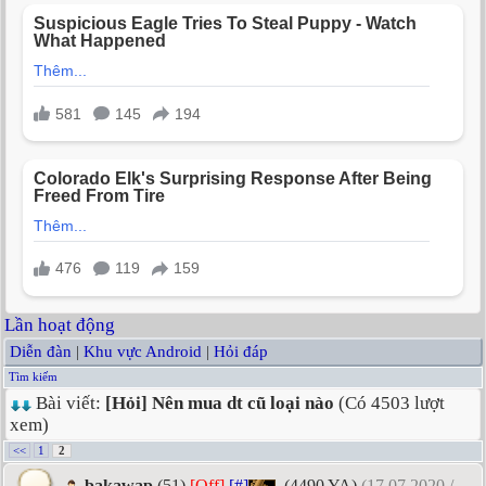
Lần hoạt động
Diễn đàn
|
Khu vực Android
|
Hỏi đáp
Tìm kiếm
Bài viết:
[Hỏi] Nên mua dt cũ loại nào
(Có 4503 lượt
xem)
<<
1
2
bakawap
(51)
[Off]
[#]
(4490 YA)
(17.07.2020 /