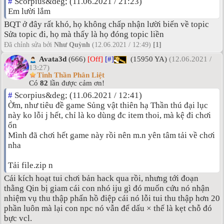
#
Scorpius&deg; (11.06.2021 / 21:23)
Em lười lắm
BQT ở đây rất khó, họ không chấp nhận lười biến về topic
Sửa topic đi, họ mà thấy là họ đóng topic liền
Đã chỉnh sửa bởi
Như Quỳnh
(12.06.2021 / 12:49)
[1]
Avata3d
(666)
[Off]
[#]
(15950 YA)
(12.06.2021 /
13:27)
Tinh Thần Phân Liệt
Có
82
lần được cảm ơn!
#
Scorpius&deg; (11.06.2021 / 12:41)
Ờm, như tiêu đề game Sủng vật thiên hạ Thần thú đại lục
này ko lỗi j hết, chỉ là ko dùng đc item thoi, mà kệ đi chơi
ổn
Mình đã chơi hết game này rồi nên m.n yên tâm tải về chơi
nha
Tải file.zip n
Cái kích hoạt tui chơi bản hack qua rồi, nhưng tới đoạn
thằng Qin bị giam cái con nhó iju gì đó muốn cứu nó nhận
nhiệm vụ thu thập phấn hồ điệp cái nó lỗi tui thu thập hơn 20
phần luôn mà lại con npc nó vẫn để dấu × thế là kẹt chỗ đó
bực vcl.