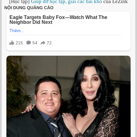
[Học tập]
Giúp đỡ học tập, giải các bài khó
của LeZink