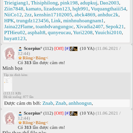
Trieigiang1
,
Thisiphilong
,
pink198
,
adupkuj
,
Dao2003
,
Ziin7848
,
kamato
,
lizadoon123
,
hqh991
,
Vuquangthaiii54
,
NiiCo12
,
2zz
,
kenshin17102005
,
abck4869
,
anhduc2k
,
HPK
,
trungdz123456
,
Link
,
minhnuhoangnam1
,
Jaina22Flame
,
toanbdvangungoc
,
Xivadia2407
,
Sepok21
,
PTHieu02
,
asphalt8
,
qunyeucau
,
Yuri2208
,
Yuuichi2010
,
huyatt123
,
Scorpius°
(112)
[Off]
[#]
(10 YA)
(11.06.2021 /
12:44)
Rồng>Băng<
Có
313
lần được cảm ơn!
Minh họa
Tập tin đính kèm:
(113.11 KB)
Đã tải xuống: 877 lần
Được cảm ơn bởi:
Znab
,
Znab
,
anhhongsn
,
Scorpius°
(112)
[Off]
[#]
(10 YA)
(11.06.2021 /
12:44)
Rồng>Băng<
Có
313
lần được cảm ơn!
Đây thay thế file này