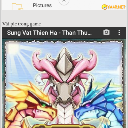
Vài pic trong game