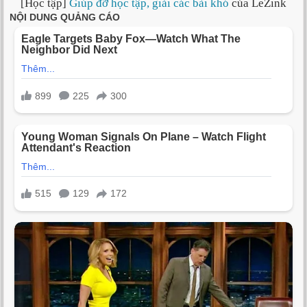
[Học tập]
Giúp đỡ học tập, giải các bài khó
của LeZink