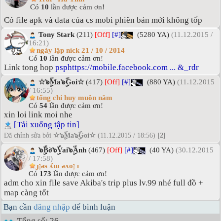
Có
10
lần được cảm ơn!
Có file apk và data của cs mobi phiên bản mới không tốp
Tony Stark
(211)
[Off]
[#]
(5280 YA)
(11.12.2015 /
16:21)
ngày lập níck 21 / 10 / 2014
Có
10
lần được cảm ơn!
Link tong hop
psphttps://mobile.facebook.com ... &_rdr
☆๖ۣۜMa๖ۣۜGoi☆
(417)
[Off]
[#]
(880 YA)
(11.12.2015
/ 16:55)
tổng chỉ huy muôn năm
Có
54
lần được cảm ơn!
xin loi link moi nhe
[Tải xuống tập tin]
Đã chỉnh sửa bởi
☆๖ۣۜMa๖ۣۜGoi☆
(11.12.2015 / 18:56)
[2]
๖ۣۜBờ๖ۣۜVai๖ۣۜAnh
(467)
[Off]
[#]
(40 YA)
(30.12.2015
/ 17:58)
ɟןǝs ʎɯ ǝʌoן ı
Có
173
lần được cảm ơn!
adm cho xin file save Akiba's trip plus lv.99 nhé full đồ +
map càng tốt
Bạn cần
đăng nhập
để bình luận
Tổng số: 26