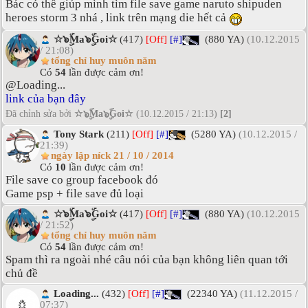
Bác có thể giúp mình tìm file save game naruto shipuden
heroes storm 3 nhá , link trên mạng die hết cả
☆๖ۣۜMa๖ۣۜGoi☆
(417)
[Off]
[#]
(880 YA)
(10.12.2015
/ 21:08)
tổng chỉ huy muôn năm
Có
54
lần được cảm ơn!
@Loading...
link của bạn đây
Đã chỉnh sửa bởi
☆๖ۣۜMa๖ۣۜGoi☆
(10.12.2015 / 21:13)
[2]
Tony Stark
(211)
[Off]
[#]
(5280 YA)
(10.12.2015 /
21:39)
ngày lập níck 21 / 10 / 2014
Có
10
lần được cảm ơn!
File save co group facebook đó
Game psp + file save đủ loại
☆๖ۣۜMa๖ۣۜGoi☆
(417)
[Off]
[#]
(880 YA)
(10.12.2015
/ 21:52)
tổng chỉ huy muôn năm
Có
54
lần được cảm ơn!
Spam thì ra ngoài nhé câu nói của bạn không liên quan tới
chủ đề
Loading...
(432)
[Off]
[#]
(22340 YA)
(11.12.2015 /
07:37)