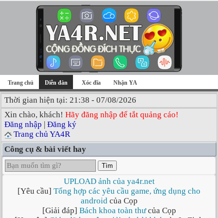
Trang chủ
Diễn đàn
Xóc đĩa
Nhận YA
Thời gian hiện tại: 21:38 - 07/08/2026
Xin chào, khách!
Hãy đăng nhập để tắt quảng cáo!
Đăng nhập
|
Đăng ký
Trang chủ YA4R
Công cụ & bài viết hay
Tìm
UPLOAD ảnh của ya4r.net
[Yêu cầu]
Tổng hợp các yêu cầu game, ứng dụng cho
android
của Cọp
[Giải đáp]
Bách khoa toàn thư
của Cọp