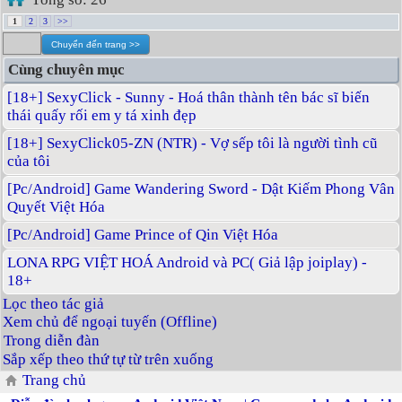
1
2
3
>>
Cùng chuyên mục
[18+] SexyClick - Sunny - Hoá thân thành tên bác sĩ biến
thái quấy rối em y tá xinh đẹp
[18+] SexyClick05-ZN (NTR) - Vợ sếp tôi là người tình cũ
của tôi
[Pc/Android] Game Wandering Sword - Dật Kiếm Phong Vân
Quyết Việt Hóa
[Pc/Android] Game Prince of Qin Việt Hóa
LONA RPG VIỆT HOÁ Android và PC( Giả lập joiplay) -
18+
Lọc theo tác giả
Xem chủ để ngoại tuyến (Offline)
Trong diễn đàn
Sắp xếp theo thứ tự từ trên xuống
Trang chủ