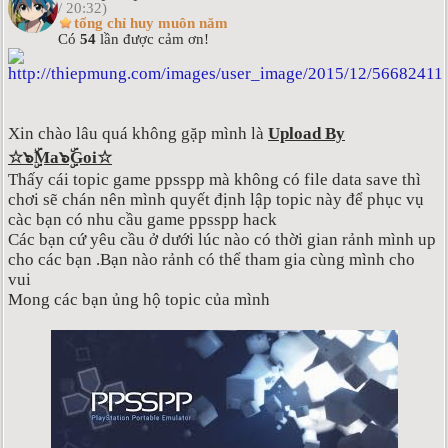
/ 20:32)
tổng chỉ huy muôn năm
Có
54
lần được cảm ơn!
Xin chào lâu quá không gặp mình là
Upload By
☆๖ۣۜMa๖ۣۜGoi☆
Thấy cái topic game ppsspp mà không có file data save thì
chơi sẽ chán nên mình quyết định lập topic này để phục vụ
càc bạn có nhu cầu game ppsspp hack
Các bạn cứ yêu cầu ở dưới lúc nào có thời gian rảnh mình up
cho các bạn .Bạn nào rảnh có thể tham gia cùng mình cho
vui
Mong các bạn ủng hộ topic của mình