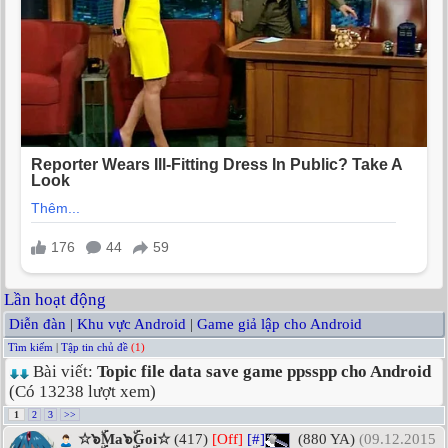
Lần hoạt động
Diễn đàn
|
Khu vực Android
|
Game giả lập cho Android
Tìm kiếm
|
Tập tin chủ đề
(1)
Bài viết:
Topic file data save game ppsspp cho Android
(Có 13238 lượt xem)
1
2
3
>>
☆๖ۣۜMa๖ۣۜGoi☆
(417)
[Off]
[#]
(880 YA)
(09.12.2015