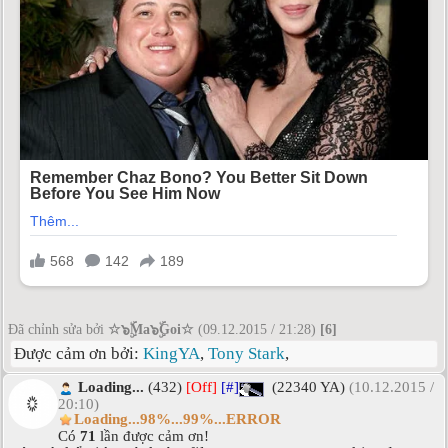
Đã chỉnh sửa bởi
☆๖ۣۜMa๖ۣۜGoi☆
(09.12.2015 / 21:28)
[6]
Được cảm ơn bởi:
KingYA
,
Tony Stark
,
Loading...
(432)
[Off]
[#]
(22340 YA)
(10.12.2015 /
20:10)
Loading...98%...99%...ERROR
Có
71
lần được cảm ơn!