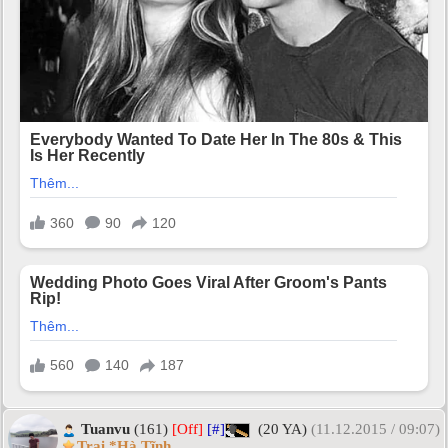
Tuanvu
(161)
[Off]
[#]
(20 YA)
(11.12.2015 / 09:07)
Trai *Hà Tĩnh