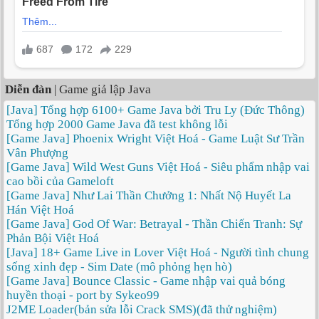
Diễn đàn
| Game giả lập Java
[Java] Tổng hợp 6100+ Game Java bởi Tru Ly (Đức Thông)
Tổng hợp 2000 Game Java đã test không lỗi
[Game Java] Phoenix Wright Việt Hoá - Game Luật Sư Trần
Vân Phượng
[Game Java] Wild West Guns Việt Hoá - Siêu phẩm nhập vai
cao bồi của Gameloft
[Game Java] Như Lai Thần Chưởng 1: Nhất Nộ Huyết La
Hán Việt Hoá
[Game Java] God Of War: Betrayal - Thần Chiến Tranh: Sự
Phản Bội Việt Hoá
[Java] 18+ Game Live in Lover Việt Hoá - Người tình chung
sống xinh đẹp - Sim Date (mô phỏng hẹn hò)
[Game Java] Bounce Classic - Game nhập vai quả bóng
huyền thoại - port by Sykeo99
J2ME Loader(bản sửa lỗi Crack SMS)(đã thử nghiệm)