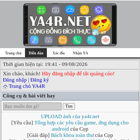
Trang chủ
Diễn đàn
Xóc đĩa
Nhận YA
Thời gian hiện tại: 19:41 - 09/08/2026
Xin chào, khách!
Hãy đăng nhập để tắt quảng cáo!
Đăng nhập
|
Đăng ký
Trang chủ YA4R
Công cụ & bài viết hay
Tìm
UPLOAD ảnh của ya4r.net
[Yêu cầu]
Tổng hợp các yêu cầu game, ứng dụng cho
android
của Cọp
[Giải đáp]
Bách khoa toàn thư
của Cọp