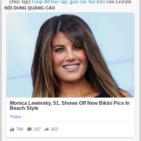
[Học tập]
Giúp đỡ học tập, giải các bài khó
của LeZink